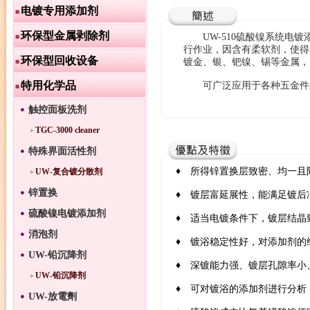
电镀专用添加剂
环保型金属剥除剂
UW-510硫酸镍系统电镀
行作业，因含有柔软剂，使得
环保型回收设备
镀金、银、钯镍、锡等金属，
特用化学品
可广泛应用于各种五金件
触控面板洗剂
TGC-3000 cleaner
特殊界面活性剂
♦ 所得锌置换层致密、均一且
UW-复合镀分散剂
锌置换
♦ 镀层富延展性，能满足镀后
硫酸镍电镀添加剂
♦ 适当电镀条件下，镀层结晶
消泡剂
♦ 镀浴稳定性好，对添加剂的
UW-铅沉降剂
♦ 深镀能力强、镀层孔隙率小
UW-铅沉降剂
♦ 可对镀浴的添加剂进行分析
UW-放電劑