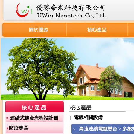
電鍍相關設備
連續式鍍金流程設計圖
防疫專區
高速連續電鍍機台 > 多