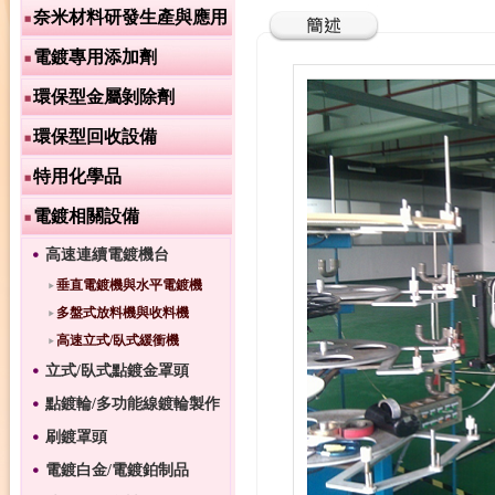
奈米材料研發生產與應用
電鍍專用添加劑
環保型金屬剝除劑
環保型回收設備
特用化學品
電鍍相關設備
高速連續電鍍機台
垂直電鍍機與水平電鍍機
多盤式放料機與收料機
高速立式/臥式緩衝機
立式/臥式點鍍金罩頭
點鍍輪/多功能線鍍輪製作
刷鍍罩頭
電鍍白金/電鍍鉑制品