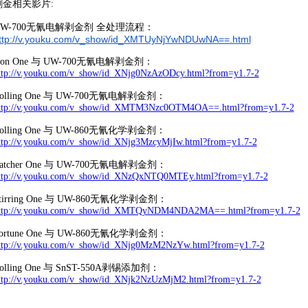
剥金相关影片:
UW-700无氰电解剥金剂
全处理流程
：
ttp://v.youku.com/v_show/id_
XMTUyNjYwNDUwNA==.html
ron One 与 UW-700无氰电解剥金剂：
ttp://v.youku.com/v_show/id_XNjg0NzAzODcy.html?from=y1.7-2
olling One 与 UW-700无氰电解剥金剂：
ttp://v.youku.com/v_show/id_XMTM3Nzc0OTM4OA==.html?from=y1.7-2
olling One 与 UW-860无氰化学剥金剂：
ttp://v.youku.com/v_show/id_XNjg3MzcyMjIw.html?from=y1.7-2
atcher One 与 UW-700无氰电解剥金剂：
ttp://v.youku.com/v_show/id_XNzQxNTQ0MTEy.html?from=y1.7-2
tirring One 与 UW-860无氰化学剥金剂：
ttp://v.youku.com/v_show/id_XMTQyNDM4NDA2MA==.html?from=y1.7-2
ortune One 与 UW-860无氰化学剥金剂：
ttp://v.youku.com/v_show/id_XNjg0MzM2NzYw.html?from=y1.7-2
olling One 与 SnST-550A剥锡添加剂：
ttp://v.youku.com/v_show/id_XNjk2NzUzMjM2.html?from=y1.7-2