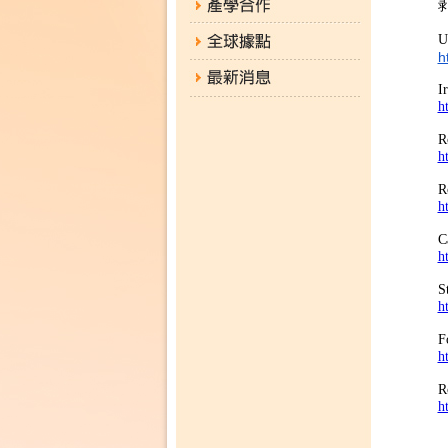
h
I
h
R
h
R
h
C
h
S
h
F
h
R
h